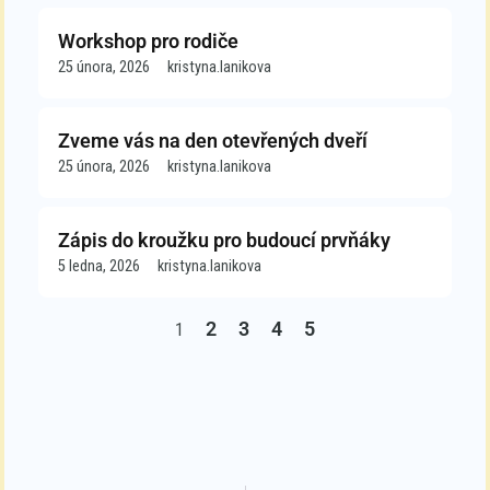
Workshop pro rodiče
25 února, 2026
kristyna.lanikova
Zveme vás na den otevřených dveří
25 února, 2026
kristyna.lanikova
Zápis do kroužku pro budoucí prvňáky
5 ledna, 2026
kristyna.lanikova
2
3
4
5
1