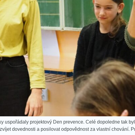
stky uspořádaly projektový Den prevence. Celé dopoledne tak b
ozvíjet dovednosti a posilovat odpovědnost za vlastní chování. 