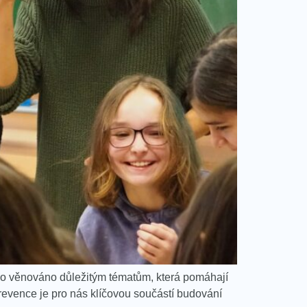
ylo věnováno důležitým tématům, která pomáhají
Prevence je pro nás klíčovou součástí budování