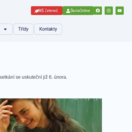
MŠ Zeleneč.
ŠkolaOnline
Třídy
Kontakty
tkání se uskuteční již 6. února.