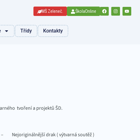
MŠ Zeleneč.
ŠkolaOnline
e
Třídy
Kontakty
varného tvoření a projektů ŠD.
– Nejoriginálnější drak ( výtvarná soutěž )