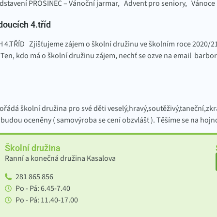
edstavení PROSINEC – Vánoční jarmar, Advent pro seniory, Vánoce
ucích 4.tříd
ŘÍD Zjišťujeme zájem o školní družinu ve školním roce 2020/21 
0. Ten, kdo má o školní družinu zájem, nechť se ozve na email bar
ořádá školní družina pro své děti veselý,hravý,soutěživý,taneční,
 budou oceněny ( samovýroba se cení obzvlášť ). Těšíme se na hojno
Školní družina
Ranní a konečná družina Kasalova
281 865 856
Po - Pá: 6.45-7.40
Po - Pá: 11.40-17.00