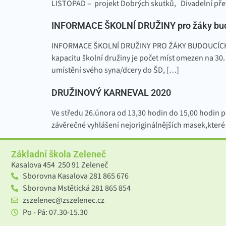
LISTOPAD – projekt Dobrých skutků, Divadelní př
INFORMACE ŠKOLNÍ DRUŽINY pro žáky budo
INFORMACE ŠKOLNÍ DRUŽINY PRO ŽÁKY BUDOUCÍCH 4.T
kapacitu školní družiny je počet míst omezen na 3
umístění svého syna/dcery do ŠD, […]
DRUŽINOVÝ KARNEVAL 2020
Ve středu 26.února od 13,30 hodin do 15,00 hodin p
závěrečné vyhlášení nejoriginálnějších masek,které
Základní škola Zeleneč
Kasalova 454 250 91 Zeleneč
Sborovna Kasalova 281 865 676
Sborovna Mstětická 281 865 854
zszelenec@zszelenec.cz
Po - Pá: 07.30-15.30