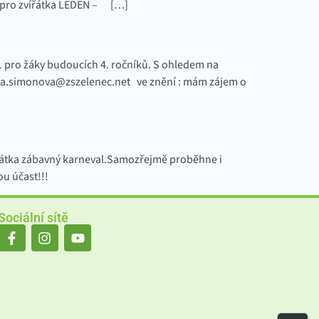
 pro zvířátka LEDEN – […]
pro žáky budoucích 4. ročníků. S ohledem na
bora.simonova@zszelenec.net ve znění : mám zájem o
zkrátka zábavný karneval.Samozřejmě proběhne i
u účast!!!
Sociální sítě