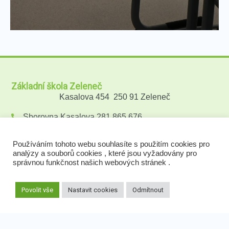
Základní škola Zeleneč
Kasalova 454 250 91 Zeleneč
Sborovna Kasalova 281 865 676
Sborovna Mstětická 281 865 854
zszelenec@zszelenec.cz
Používáním tohoto webu souhlasíte s použitím cookies pro
Po - Pá: 07.30-15.30
analýzy a souborů cookies , které jsou vyžadovány pro
správnou funkčnost našich webových stránek .
Sociální sítě
Školní družina
Povolit vše
Nastavit cookies
Odmítnout
Ranní a konečná družina
Kasalova