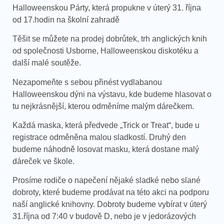
Halloweenskou Párty, která propukne v úterý 31. října
od 17.hodin na školní zahradě
Těšit se můžete na prodej dobrůtek, trh anglických knih
od společnosti Usborne, Halloweenskou diskotéku a
další malé soutěže.
Nezapomeňte s sebou přinést vydlabanou
Halloweenskou dýni na výstavu, kde budeme hlasovat o
tu nejkrásnější, kterou odměníme malým dárečkem.
Každá maska, která předvede „Trick or Treat“, bude u
registrace odměněna malou sladkostí. Druhý den
budeme náhodně losovat masku, která dostane malý
dáreček ve škole.
Prosíme rodiče o napečení nějaké sladké nebo slané
dobroty, které budeme prodávat na této akci na podporu
naší anglické knihovny. Dobroty budeme vybírat v úterý
31.října od 7:40 v budově D, nebo je v jedorázových