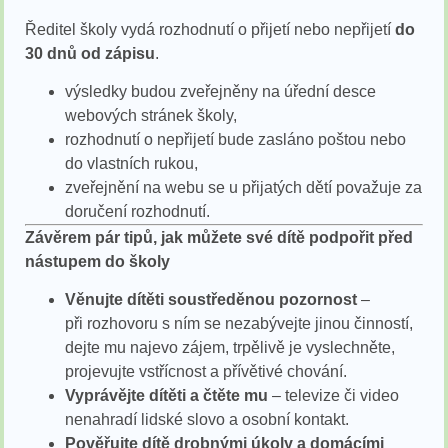
Ředitel školy vydá rozhodnutí o přijetí nebo nepřijetí
do
30 dnů od zápisu
.
výsledky budou zveřejněny na úřední desce
webových stránek školy,
rozhodnutí o nepřijetí bude zasláno poštou nebo
do vlastních rukou,
zveřejnění na webu se u přijatých dětí považuje za
doručení rozhodnutí.
Závěrem pár tipů, jak můžete své dítě podpořit před
nástupem do školy
Věnujte dítěti soustředěnou pozornost
–
při rozhovoru s ním se nezabývejte jinou činností,
dejte mu najevo zájem, trpělivě je vyslechněte,
projevujte vstřícnost a přívětivé chování.
Vyprávějte dítěti a čtěte mu
– televize či video
nenahradí lidské slovo a osobní kontakt.
Pověřujte dítě drobnými úkoly a domácími