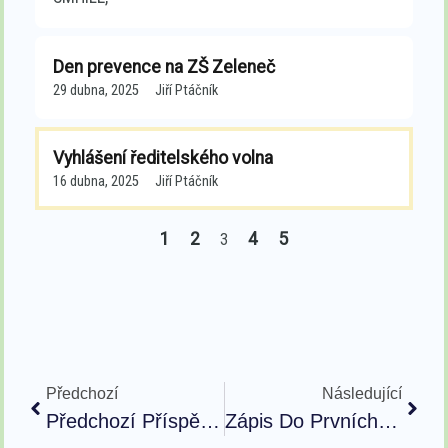
Den prevence na ZŠ Zeleneč
29 dubna, 2025
Jiří Ptáčník
Vyhlášení ředitelského volna
16 dubna, 2025
Jiří Ptáčník
1
2
4
5
3
Předchozí
Následující
Předchozí Příspěvek
Zápis Do Prvních Tříd Pro Školní Rok 2026/27