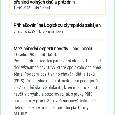
přehled volných dnů a prázdnin
1 září, 2025
Jiří Ptáčník
Přihlašování na Logickou olympiádu zahájen
31 srpna, 2025
kristyna.lanikova
Mezinárodní experti navštívili naši školu
28 května, 2025
Jiří Ptáčník
Poslední dubnový den jsme ve škole přivítali hned
dvě významné návštěvy, které spojovalo společné
téma: Podpora pozitivního chování dětí a žáků
(PBIS). Dopoledne u nás strávilo osm pedagogů
ze Základní školy Solidarita, kteří měli možnost
navštívit výuku a pozorovat, jak s prvky PBIS
pracujeme v praxi. Zároveň nás navštívila také
delegace expertů z mezinárodní platformy
SMHILE,