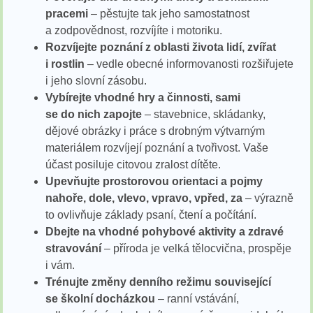
pracemi
– pěstujte tak jeho samostatnost
a zodpovědnost, rozvíjíte i motoriku.
Rozvíjejte poznání z oblasti života lidí, zvířat
i rostlin
– vedle obecné informovanosti rozšiřujete
i jeho slovní zásobu.
Vybírejte vhodné hry a činnosti, sami
se do nich zapojte
– stavebnice, skládanky,
dějové obrázky i práce s drobným výtvarným
materiálem rozvíjejí poznání a tvořivost. Vaše
účast posiluje citovou zralost dítěte.
Upevňujte prostorovou orientaci a pojmy
nahoře, dole, vlevo, vpravo, vpřed, za
– výrazně
to ovlivňuje základy psaní, čtení a počítání.
Dbejte na vhodné pohybové aktivity a zdravé
stravování
– příroda je velká tělocvična, prospěje
i vám.
Trénujte změny denního režimu související
se školní docházkou
– ranní vstávání,