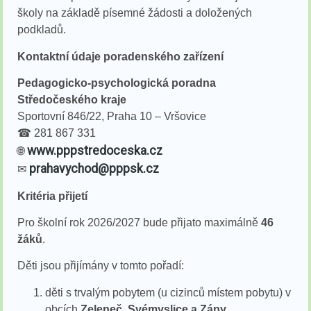
školy na základě písemné žádosti a doložených
podkladů.
Kontaktní údaje poradenského zařízení
Pedagogicko-psychologická poradna
Středočeského kraje
Sportovní 846/22, Praha 10 – Vršovice
☎ 281 867 331
www.pppstredoceska.cz
🌐
prahavychod@pppsk.cz
✉
Kritéria přijetí
Pro školní rok 2026/2027 bude přijato maximálně
46
žáků
.
Děti jsou přijímány v tomto pořadí:
děti s trvalým pobytem (u cizinců místem pobytu) v
obcích
Zeleneč, Svémyslice a Zápy
,