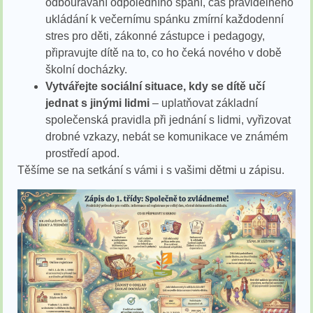
odbourávání odpoledního spaní, čas pravidelného
ukládání k večernímu spánku zmírní každodenní
stres pro děti, zákonné zástupce i pedagogy,
připravujte dítě na to, co ho čeká nového v době
školní docházky.
Vytvářejte sociální situace, kdy se dítě učí
jednat s jinými lidmi
– uplatňovat základní
společenská pravidla při jednání s lidmi, vyřizovat
drobné vzkazy, nebát se komunikace ve známém
prostředí apod.
Těšíme se na setkání s vámi i s vašimi dětmi u zápisu.