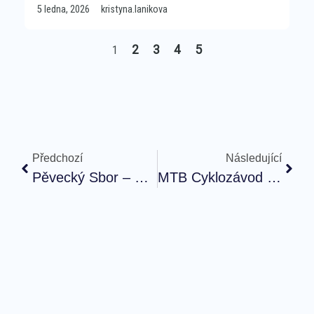
5 ledna, 2026
kristyna.lanikova
2
3
4
5
1
Předchozí
Následující
Pěvecký Sbor – Kroužek
MTB Cyklozávod – Nový Termín