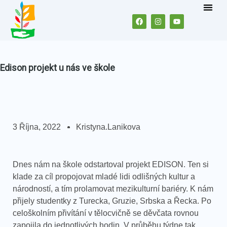
Edison projekt u nás ve škole
3 Října, 2022
Kristyna.lanikova
Dnes nám na škole odstartoval projekt EDISON. Ten si
klade za cíl propojovat mladé lidi odlišných kultur a
národností, a tím prolamovat mezikulturní bariéry. K nám
přijely studentky z Turecka, Gruzie, Srbska a Řecka. Po
celoškolním přivítání v tělocvičně se děvčata rovnou
zapojila do jednotlivých hodin. V průběhu týdne tak