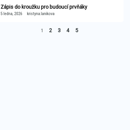
Zápis do kroužku pro budoucí prvňáky
5 ledna, 2026
kristyna.lanikova
2
3
4
5
1