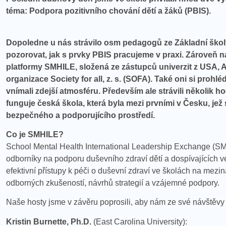
téma: Podpora pozitivního chování dětí a žáků (PBIS).
Dopoledne u nás strávilo osm pedagogů ze Základní školy 
pozorovat, jak s prvky PBIS pracujeme v praxi. Zároveň n
platformy SMHILE, složená ze zástupců univerzit z USA, 
organizace Society for all, z. s. (SOFA). Také oni si prohlé
vnímali zdejší atmosféru. Především ale strávili několik h
funguje česká škola, která byla mezi prvními v Česku, jež 
bezpečného a podporujícího prostředí.
Co je SMHILE?
School Mental Health International Leadership Exchange (SMH
odborníky na podporu duševního zdraví dětí a dospívajících ve
efektivní přístupy k péči o duševní zdraví ve školách na mezin
odborných zkušeností, návrhů strategií a vzájemné podpory.
Naše hosty jsme v závěru poprosili, aby nám ze své návštěvy
Kristin Burnette, Ph.D.
(East Carolina University):