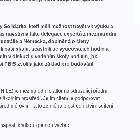
Solidarita, kteří měli možnost navštívit výuku a
ás navštívila také delegace expertů z mezinárodní
Austrálie a Německa, doplněná o členy
dli naši školu, účastnili se vyučovacích hodin a
odin v diskuzi s vedením školy nad tím, jak
si PBIS zvolila jako základ pro budování
ILE) je mezinárodní platforma sdružující přední
 školním prostředí. Jejím cílem je podporovat
árodní úrovni – a to zejména prostřednictvím sdílení
 napsali krátkou zpětnou vazbu: