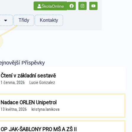
ŠkolaOnline
e
Třídy
Kontakty
ejnovější Příspěvky
Čtení v základní sestavě
1 června, 2026
Lucie Gonzalez
Nadace ORLEN Unipetrol
13 května, 2026
kristyna.lanikova
OP JAK-ŠABLONY PRO MŠ A ZŠ II